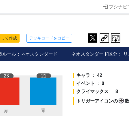
ブシナビ
ーして作成
デッキコードをコピー
築ルール：ネオスタンダード
ネオスタンダード区分：
リ
キャラ
：
42
23
21
イベント
：
0
クライマックス
：
8
トリガーアイコンの