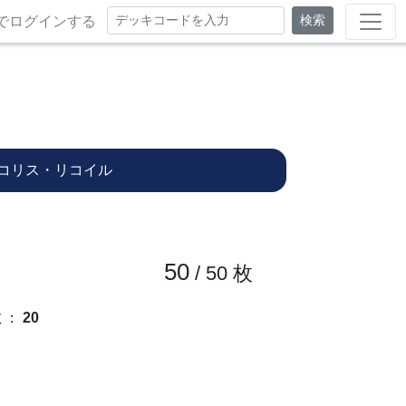
検索
でログインする
コリス・リコイル
50
/ 50
枚
数
：
20