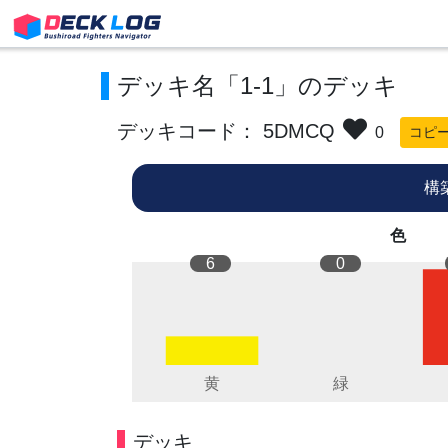
デッキ名「1-1」のデッキ
デッキコード： 5DMCQ
0
コピ
構
色
6
0
デッキ