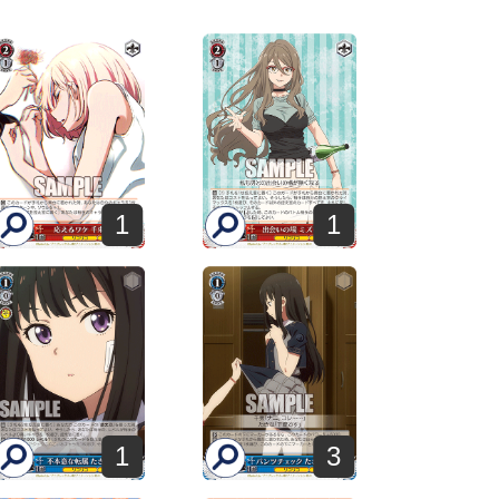
1
1
1
3