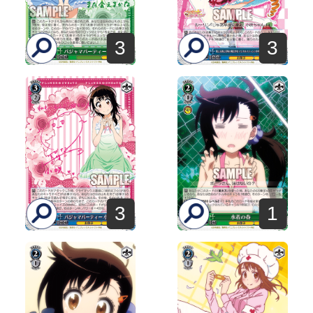
3
3
3
1