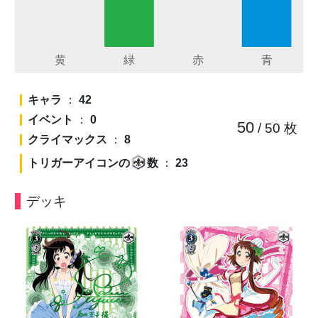
キャラ
：
42
イベント
：
0
50
/ 50
枚
クライマックス
：
8
トリガーアイコンの
数
：
23
デッキ