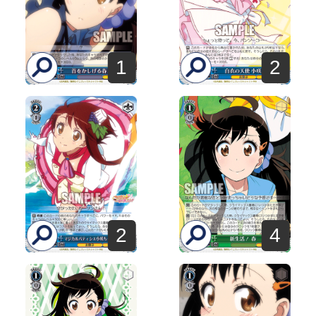
1
2
2
4