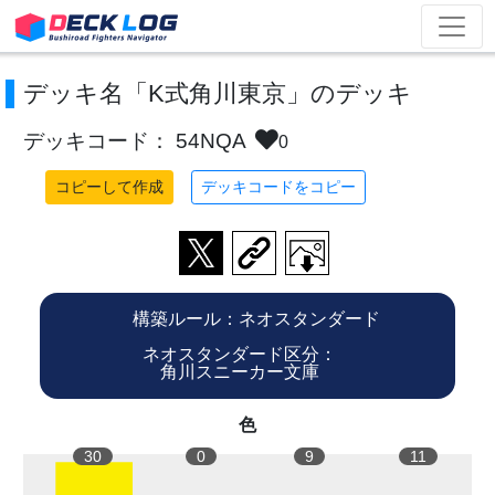
デッキ名「K式角川東京」のデッキ
デッキコード： 54NQA
0
コピーして作成
デッキコードをコピー
構築ルール：ネオスタンダード
ネオスタンダード区分：
角川スニーカー文庫
色
30
0
9
11