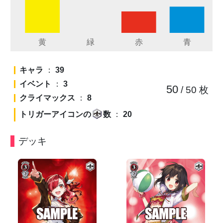
キャラ
：
39
イベント
：
3
50
/ 50
枚
クライマックス
：
8
トリガーアイコンの
数
：
20
デッキ