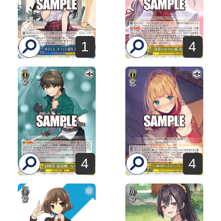
1
4
4
4