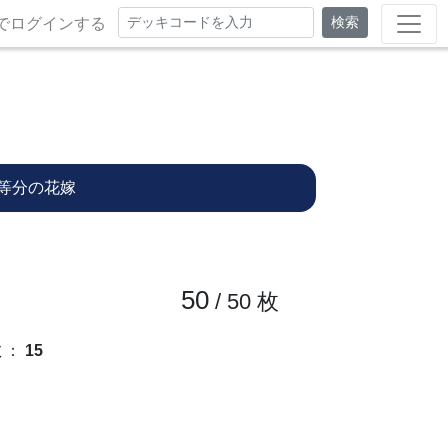
検索
でログインする
等分の花嫁
50
/ 50
枚
数
：
15