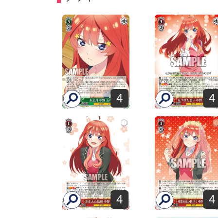
4
4
4
4