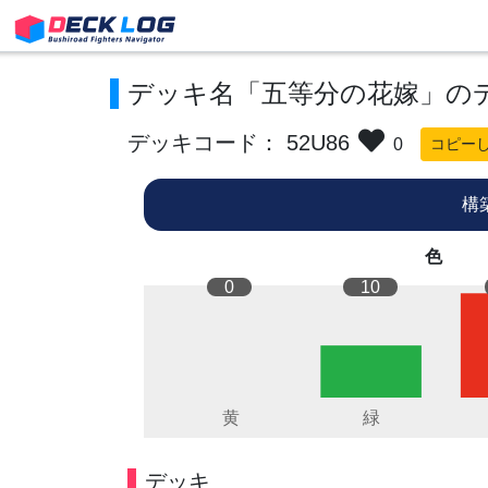
デッキ名「五等分の花嫁」の
デッキコード： 52U86
0
コピー
構
色
0
10
デッキ