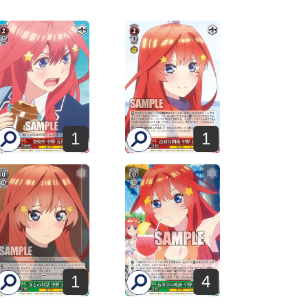
1
1
1
4