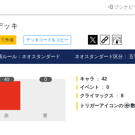
ブシナビ
デッキ
して作成
デッキコードをコピー
築ルール：ネオスタンダード
ネオスタンダード区分：
五
キャラ
：
42
40
0
イベント
：
0
クライマックス
：
8
トリガーアイコンの