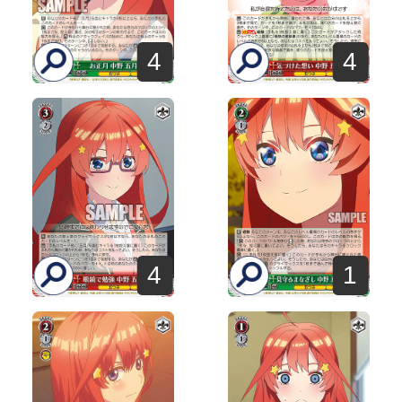
4
4
4
1