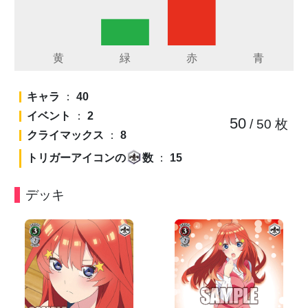
キャラ
：
40
イベント
：
2
50
/ 50
枚
クライマックス
：
8
トリガーアイコンの
数
：
15
デッキ