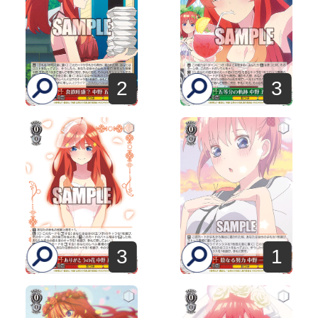
2
3
3
1