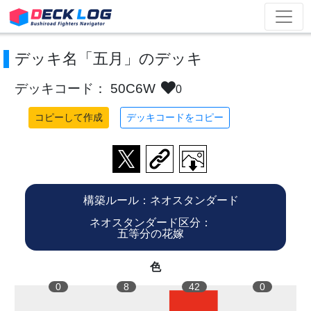
デッキ名「五月」のデッキ
デッキコード： 50C6W
0
コピーして作成
デッキコードをコピー
構築ルール：ネオスタンダード
ネオスタンダード区分：
五等分の花嫁
色
0
8
42
0