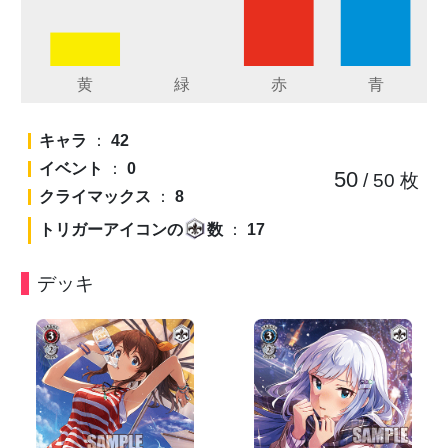
キャラ
：
42
イベント
：
0
50
/ 50
枚
クライマックス
：
8
トリガーアイコンの
数
：
17
デッキ