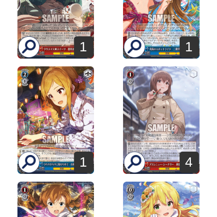
1
1
1
4