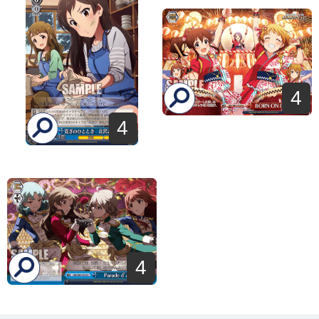
4
4
4