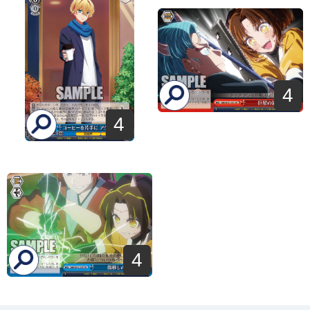
4
4
4