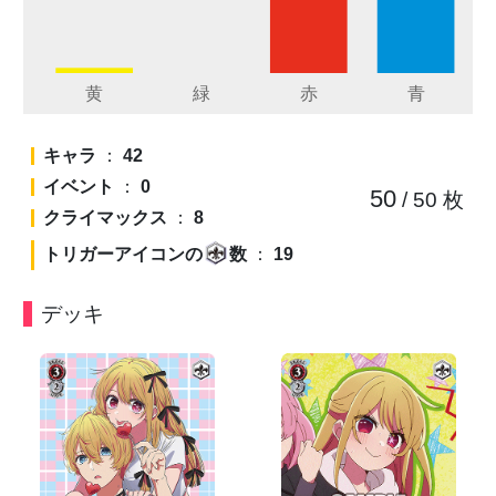
キャラ
：
42
イベント
：
0
50
/ 50
枚
クライマックス
：
8
トリガーアイコンの
数
：
19
デッキ