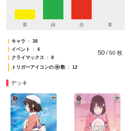
キャラ
：
38
イベント
：
4
50
/ 50
枚
クライマックス
：
8
トリガーアイコンの
数
：
12
デッキ