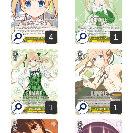
4
1
1
1