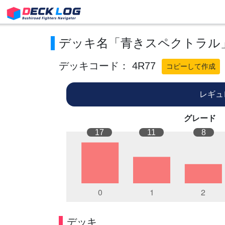
デッキ名「青きスペクトラル
デッキコード： 4R77
コピーして作成
レギュ
グレード
17
11
8
デッキ