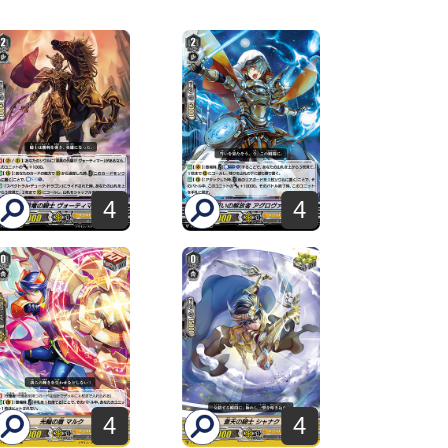
4
4
4
4