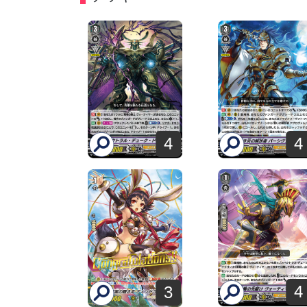
4
4
4
3