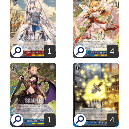
1
4
1
4