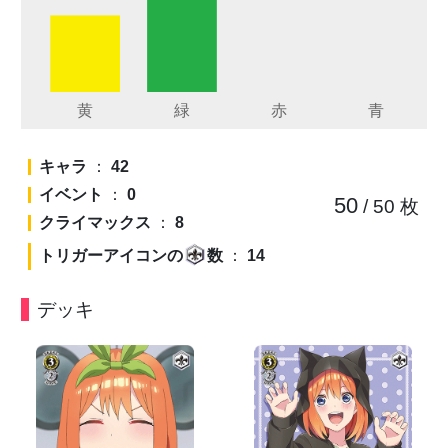
キャラ
：
42
イベント
：
0
50
/ 50
枚
クライマックス
：
8
トリガーアイコンの
数
：
14
デッキ