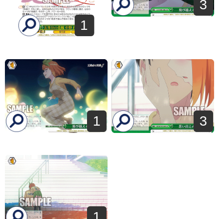
3
1
1
3
1