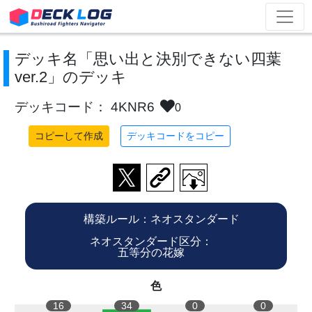
デッキ名「思い出と決別できない四葉
ver.2」のデッキ
デッキコード： 4KNR6
0
コピーして作成
デッキコードをコピー
構築ルール：ネオスタンダード
ネオスタンダード区分：
五等分の花嫁
色
16
34
0
0