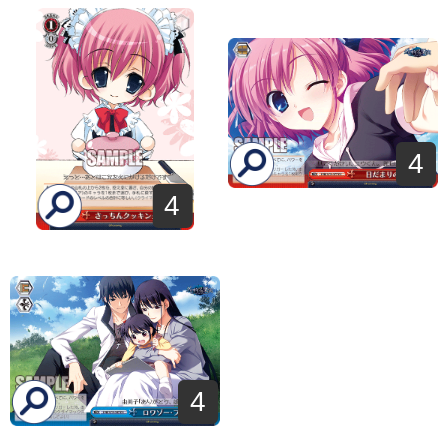
4
4
4