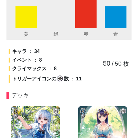
キャラ
：
34
イベント
：
8
50
/ 50
枚
クライマックス
：
8
トリガーアイコンの
数
：
11
デッキ