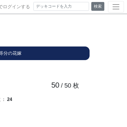
検索
でログインする
等分の花嫁
50
/ 50
枚
数
：
24