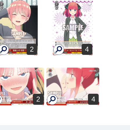
2
4
2
4