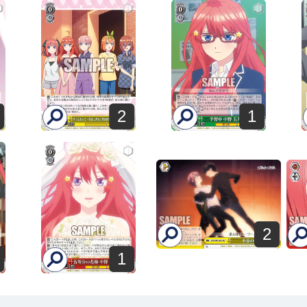
2
1
2
1