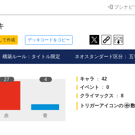
ブシナビ
キ
して作成
デッキコードをコピー
構築ルール：タイトル限定
ネオスタンダード区分：
五
キャラ
：
42
27
4
イベント
：
0
クライマックス
：
8
トリガーアイコンの