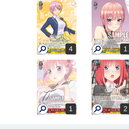
4
1
1
2