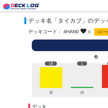
デッキ名「タイカプ」のデッ
デッキコード： 4HAN0
0
コピー
色
18
1
デッキ