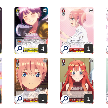
4
1
1
1