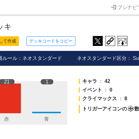
ブシナビ
ッキ
して作成
デッキコードをコピー
築ルール：ネオスタンダード
ネオスタンダード区分：
Su
キャラ
：
42
21
1
イベント
：
0
クライマックス
：
8
トリガーアイコンの