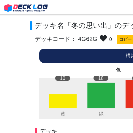
デッキ名「冬の思い出」のデ
デッキコード： 4G62G
0
コピー
構
色
10
18
デッキ