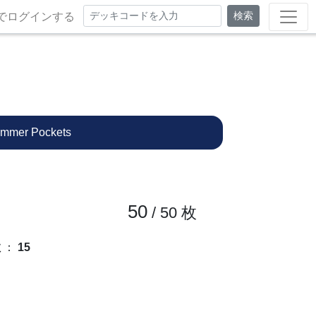
検索
でログインする
mmer Pockets
50
/ 50
枚
数
：
15