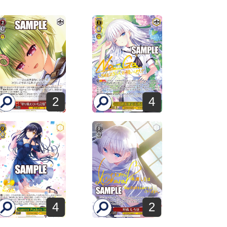
4
2
4
2