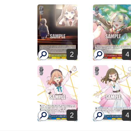
2
4
2
4