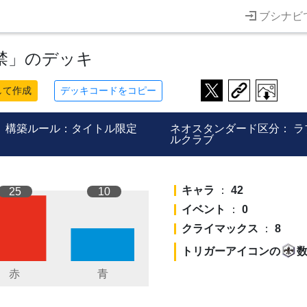
ブシナビ
禁」のデッキ
して作成
デッキコードをコピー
構築ルール：タイトル限定
ネオスタンダード区分：
ラ
ルクラブ
キャラ
：
42
25
10
イベント
：
0
クライマックス
：
8
トリガーアイコンの