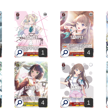
1
4
4
1