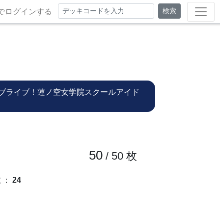
検索
でログインする
ブライブ！蓮ノ空女学院スクールアイド
50
/ 50
枚
数
：
24