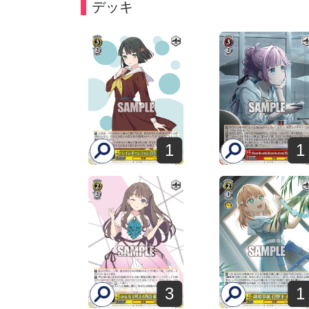
デッキ
1
1
3
1