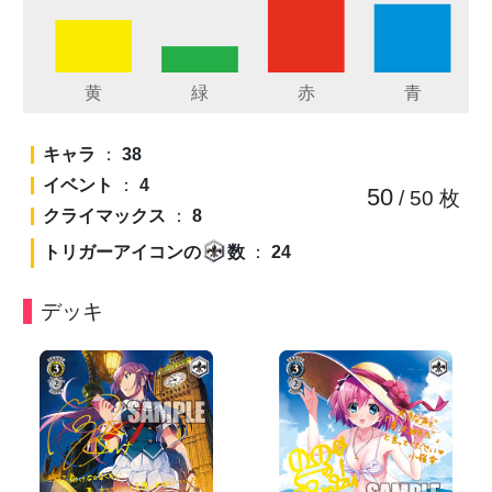
キャラ
：
38
イベント
：
4
50
/ 50
枚
クライマックス
：
8
トリガーアイコンの
数
：
24
デッキ