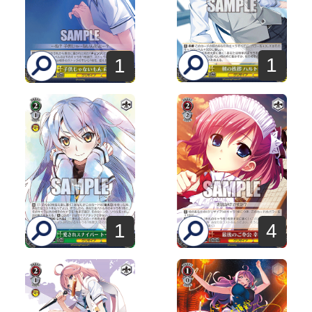
1
1
1
4