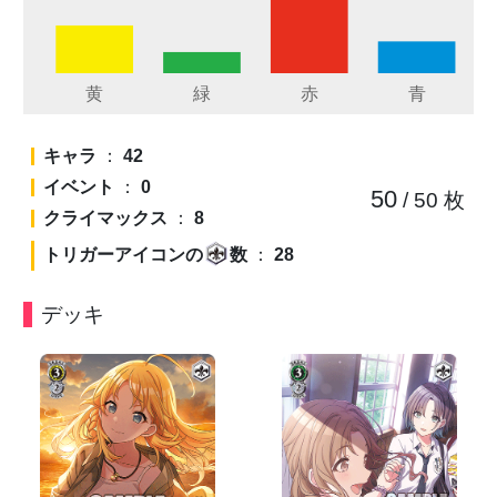
キャラ
：
42
イベント
：
0
50
/ 50
枚
クライマックス
：
8
トリガーアイコンの
数
：
28
デッキ