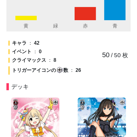
キャラ
：
42
イベント
：
0
50
/ 50
枚
クライマックス
：
8
トリガーアイコンの
数
：
26
デッキ