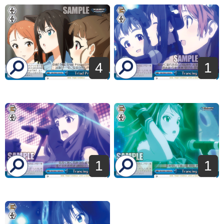
4
1
1
1