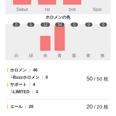
ホロメンの色
0
0
12
34
0
0
0
ホロメン
：
46
└Buzzホロメン
：
0
50
/ 50
枚
サポート
：
4
└LIMITED
：
4
20
/ 20
枚
エール
：
20