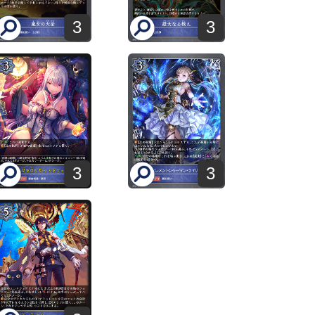
3
3
3
3