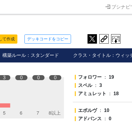
ブシナビ
して作成
デッキコードをコピー
構築ルール：スタンダード
クラス・タイトル：ウィッ
フォロワー
：
19
3
0
0
0
スペル
：
3
アミュレット
：
18
エボルヴ
：
10
アドバンス
：
0