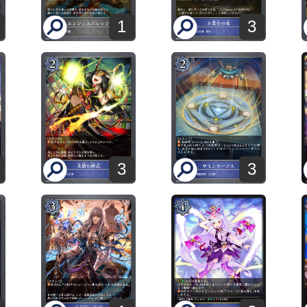
1
3
3
3