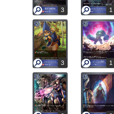
3
1
3
1