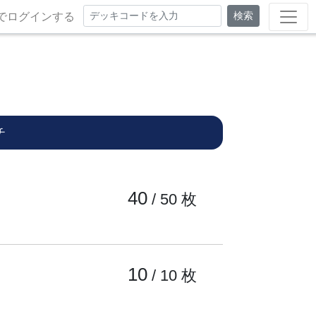
検索
でログインする
チ
40
/ 50
枚
10
/ 10
枚