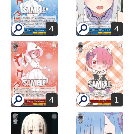
4
4
4
1