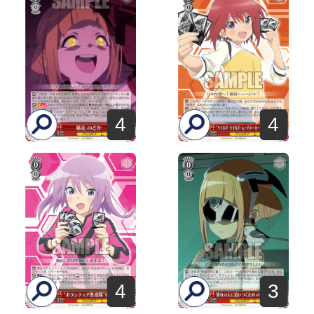
4
4
4
3