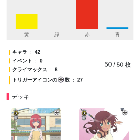
キャラ
：
42
イベント
：
0
50
/ 50
枚
クライマックス
：
8
トリガーアイコンの
数
：
27
デッキ