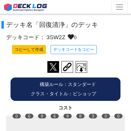
デッキ名「回復清浄」のデッキ
デッキコード： 3SW2Z
0
コピーして作成
デッキコードをコピー
構築ルール：スタンダード
クラス・タイトル：ビショップ
コスト
0
6
8
6
9
8
3
0
0