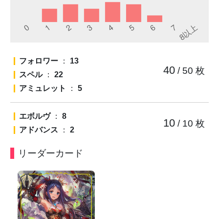
フォロワー
：
13
40
/ 50
枚
スペル
：
22
アミュレット
：
5
エボルヴ
：
8
10
/ 10
枚
アドバンス
：
2
リーダーカード