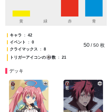
キャラ
：
42
イベント
：
0
50
/ 50
枚
クライマックス
：
8
トリガーアイコンの
数
：
21
デッキ