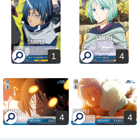
1
4
4
4