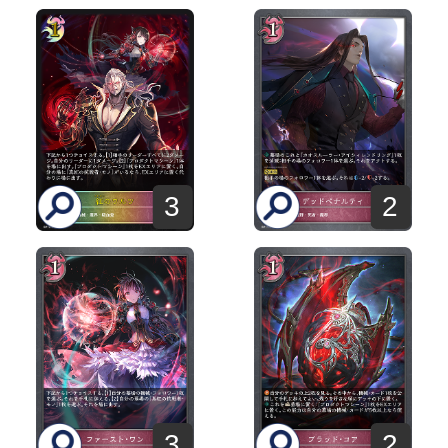
3
2
3
2