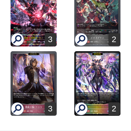
3
2
3
2