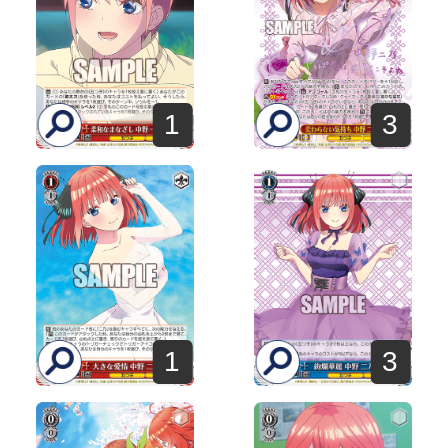
1
3
1
3