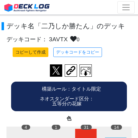
デッキ名「二乃しか勝たん」のデッキ
デッキコード： 3AVTX
0
コピーして作成
デッキコードをコピー
構築ルール：タイトル限定
ネオスタンダード区分：
五等分の花嫁
色
4
1
31
14