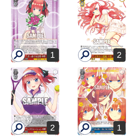
1
2
2
1