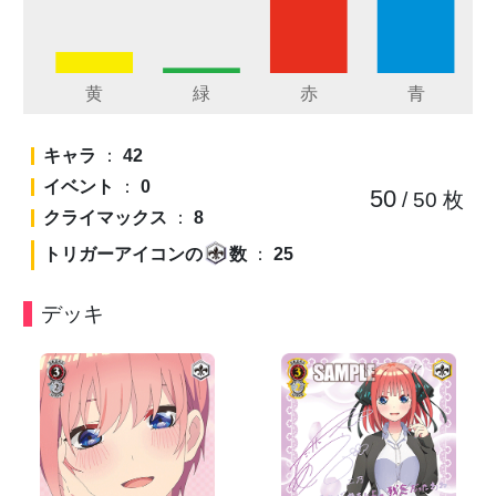
キャラ
：
42
イベント
：
0
50
/ 50
枚
クライマックス
：
8
トリガーアイコンの
数
：
25
デッキ