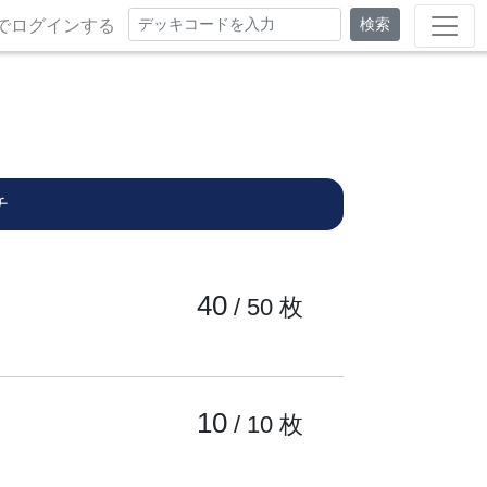
検索
でログインする
チ
40
/ 50
枚
10
/ 10
枚