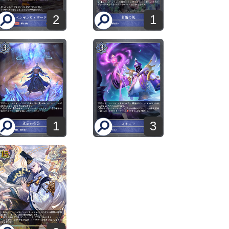
2
1
1
3