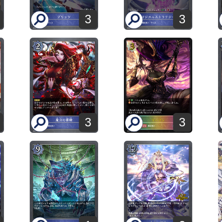
3
3
3
3