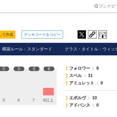
ブシナビ
して作成
デッキコードをコピー
構築ルール：スタンダード
クラス・タイトル：ウィッ
フォロワー
：
9
0
0
0
6
スペル
：
31
アミュレット
：
0
エボルヴ
：
10
アドバンス
：
0