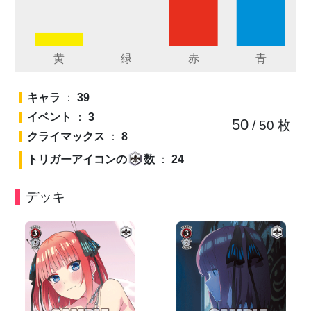
キャラ
：
39
イベント
：
3
50
/ 50
枚
クライマックス
：
8
トリガーアイコンの
数
：
24
デッキ