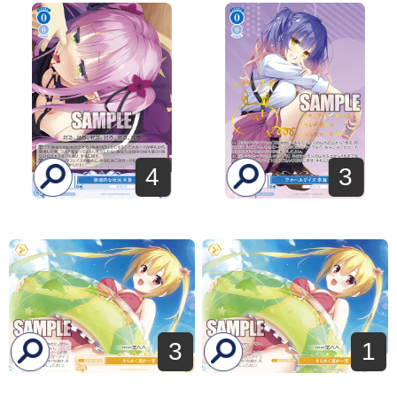
4
3
3
1