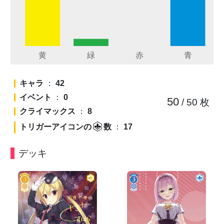
キャラ
：
42
イベント
：
0
50
/ 50
枚
クライマックス
：
8
トリガーアイコンの
数
：
17
デッキ