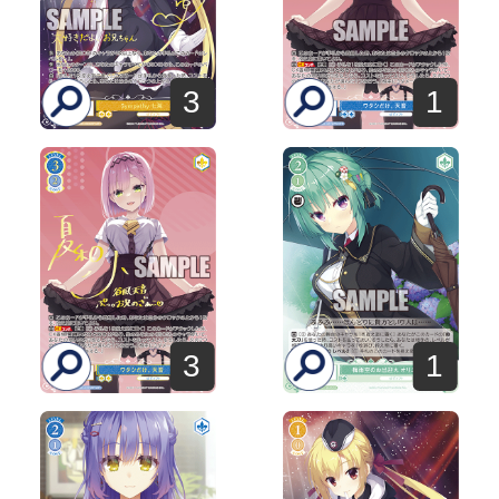
3
1
3
1