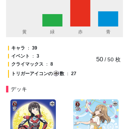
キャラ
：
39
イベント
：
3
50
/ 50
枚
クライマックス
：
8
トリガーアイコンの
数
：
27
デッキ