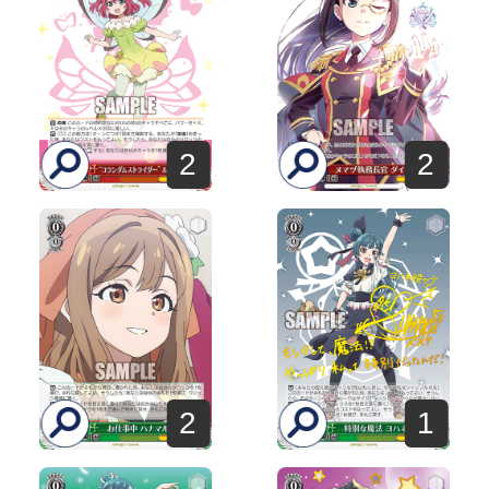
2
2
2
1