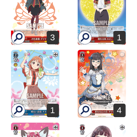
3
1
1
4