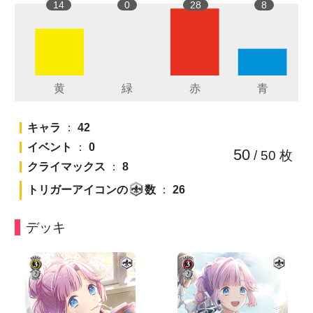
14
0
28
8
キャラ
：
42
イベント
：
0
50
/ 50
枚
クライマックス
：
8
トリガーアイコンの
数
：
26
デッキ