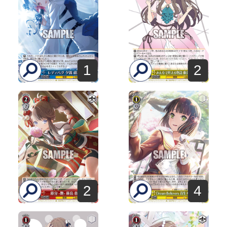
1
2
2
4