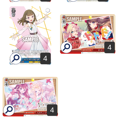
4
4
4