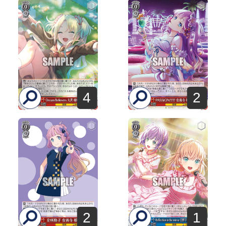
4
2
2
1