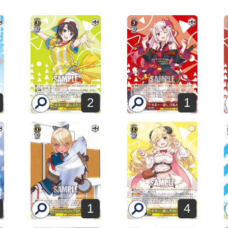
2
1
1
4