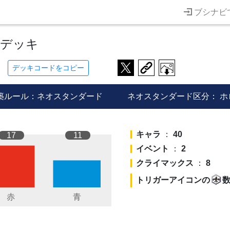
ブシナビ
のデッキ
デッキコードをコピー
築ルール：ネオスタンダード
ネオスタンダード区分：
ホ
キャラ
：
40
17
11
イベント
：
2
クライマックス
：
8
トリガーアイコンの