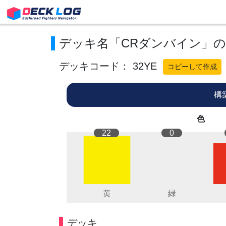
デッキ名「CRダンバイン」
デッキコード： 32YE
コピーして作成
構
色
22
0
デッキ