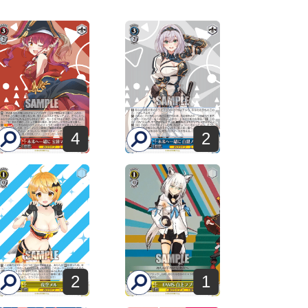
4
2
2
1