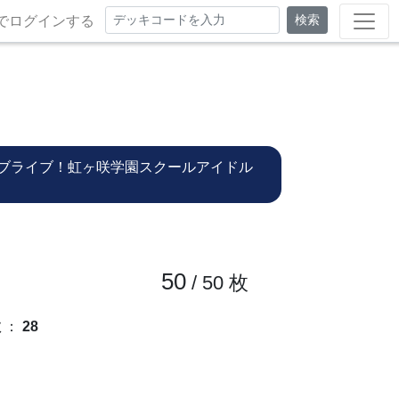
検索
でログインする
ブライブ！虹ヶ咲学園スクールアイドル
50
/ 50
枚
数
：
28