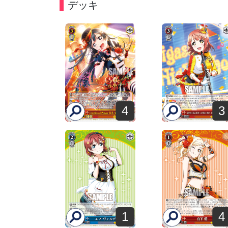
デッキ
4
3
1
4