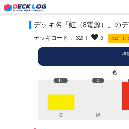
デッキ名「虹（8電源）」の
デッキコード： 32FF
0
コピーし
構
色
11
0