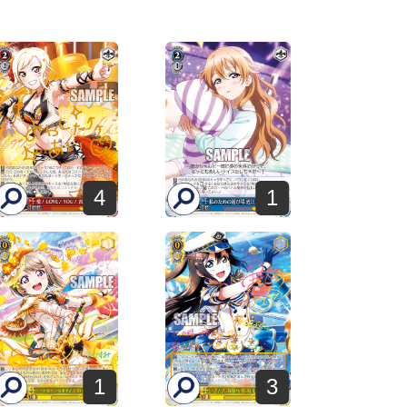
4
1
1
3