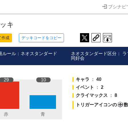
ブシナビ
デッキ
て作成
デッキコードをコピー
築ルール：ネオスタンダード
ネオスタンダード区分：
ラ
同好会
キャラ
：
40
29
10
イベント
：
2
クライマックス
：
8
トリガーアイコンの