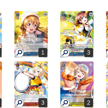
1
3
3
2