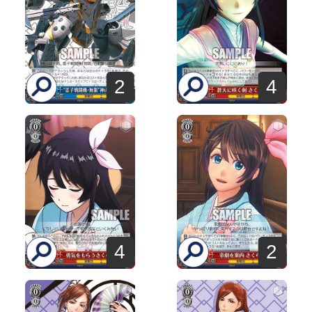
2
4
4
2