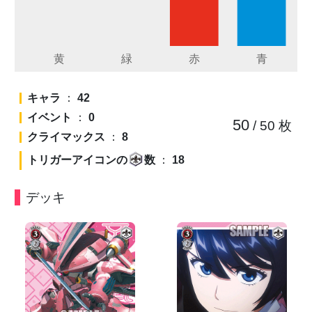
キャラ
：
42
イベント
：
0
50
/ 50
枚
クライマックス
：
8
トリガーアイコンの
数
：
18
デッキ