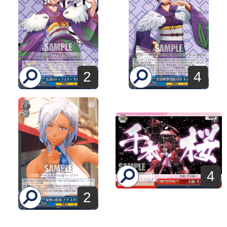
2
4
4
2