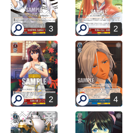
3
2
2
4