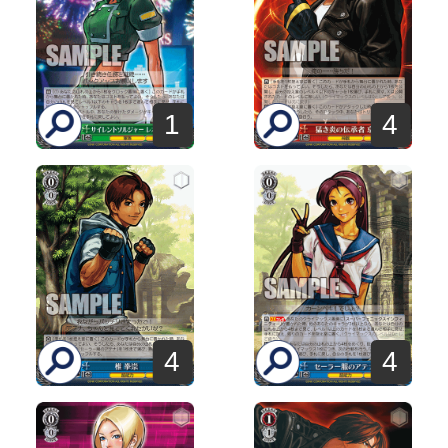
1
4
4
4