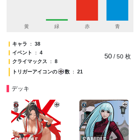
キャラ
：
38
イベント
：
4
50
/ 50
枚
クライマックス
：
8
トリガーアイコンの
数
：
21
デッキ