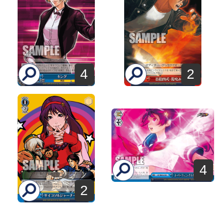
4
2
4
2