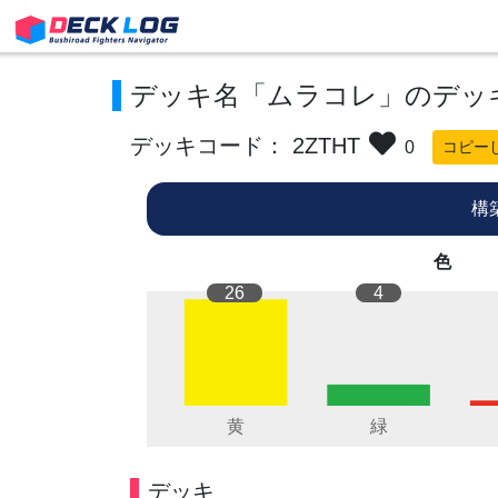
デッキ名「ムラコレ」のデッ
デッキコード： 2ZTHT
0
コピー
構
色
26
4
デッキ