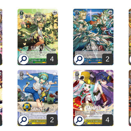
4
2
2
4