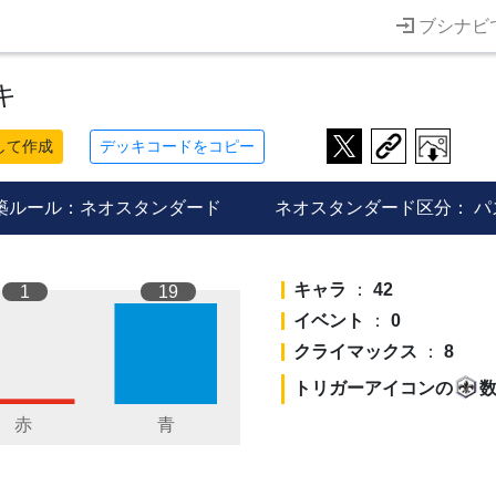
ブシナビ
キ
して作成
デッキコードをコピー
築ルール：ネオスタンダード
ネオスタンダード区分：
パ
キャラ
：
42
1
19
イベント
：
0
クライマックス
：
8
トリガーアイコンの