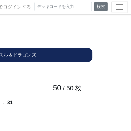
検索
でログインする
ズル＆ドラゴンズ
50
/ 50
枚
数
：
31