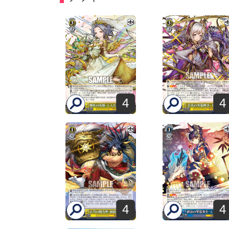
4
4
4
4