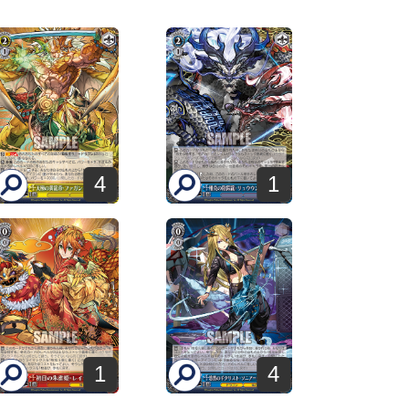
4
1
1
4