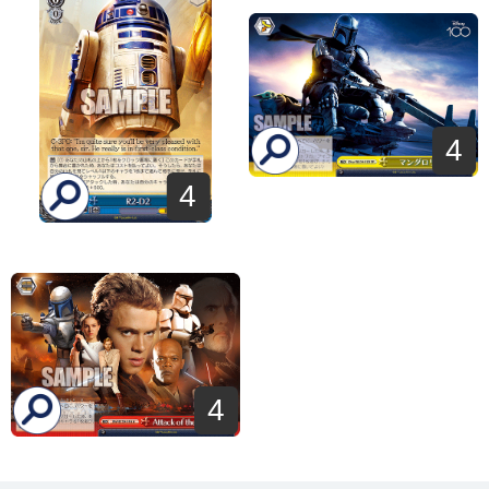
4
4
4