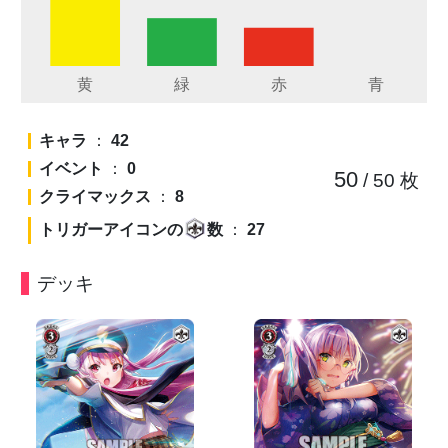
キャラ
：
42
イベント
：
0
50
/ 50
枚
クライマックス
：
8
トリガーアイコンの
数
：
27
デッキ