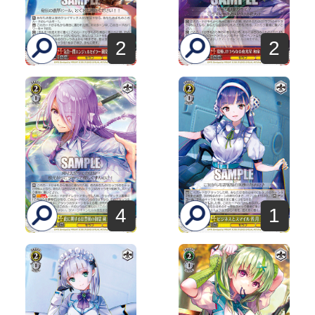
2
2
4
1