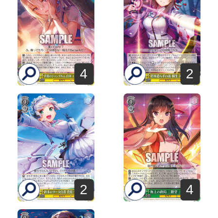
4
2
2
4