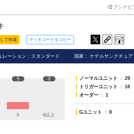
ブシナビ
キ
して作成
デッキコードをコピー
ュレーション：スタンダード
国家：
ケテルサンクチュア
ノーマルユニット
：
29
5
0
トリガーユニット
：
16
オーダー
：
1
Gユニット
：
8