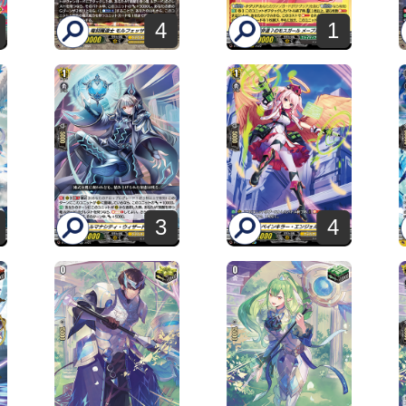
4
1
3
4