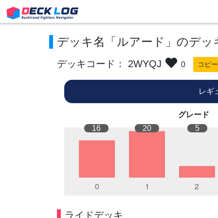
デッキ名「ルアード」のデッ
デッキコード： 2WYQJ
0
コピー
レギ
グレード
16
20
5
ライドデッキ