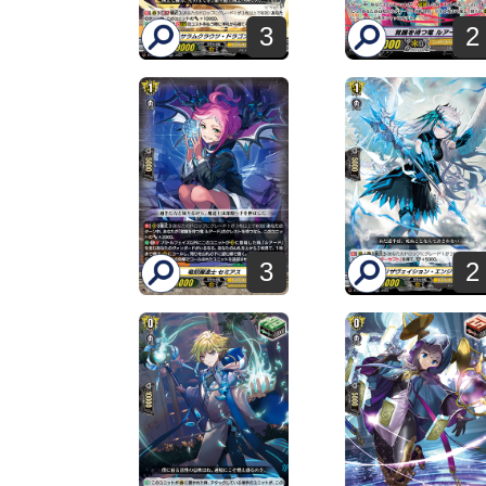
3
2
3
2