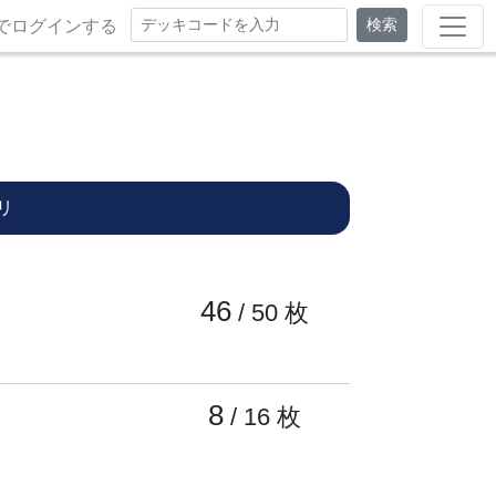
検索
でログインする
リ
46
/ 50
枚
8
/ 16
枚