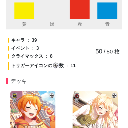
キャラ
：
39
イベント
：
3
50
/ 50
枚
クライマックス
：
8
トリガーアイコンの
数
：
11
デッキ