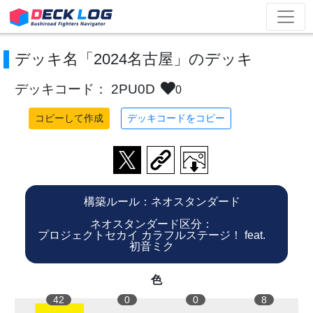
デッキ名「2024名古屋」のデッキ
デッキコード： 2PU0D
0
コピーして作成
デッキコードをコピー
構築ルール：ネオスタンダード
ネオスタンダード区分：
プロジェクトセカイ カラフルステージ！ feat.
初音ミク
色
42
0
0
8