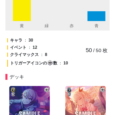
キャラ
：
30
イベント
：
12
50
/ 50
枚
クライマックス
：
8
トリガーアイコンの
数
：
10
デッキ