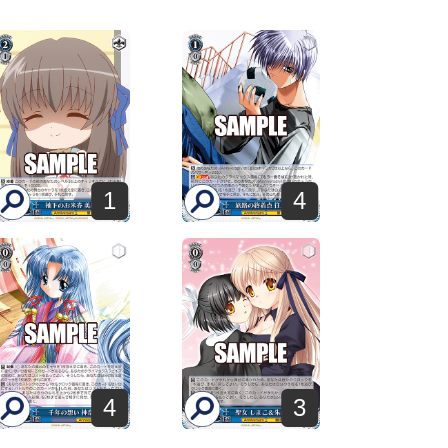
1
4
4
3