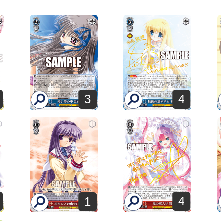
3
4
4
1