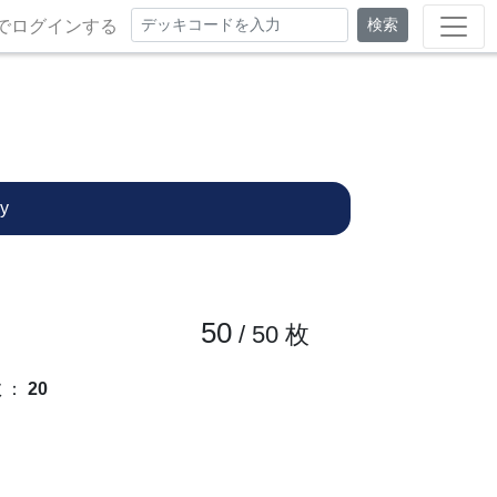
検索
でログインする
y
50
/ 50
枚
数
：
20