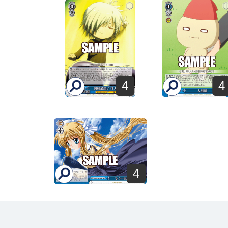
4
4
4