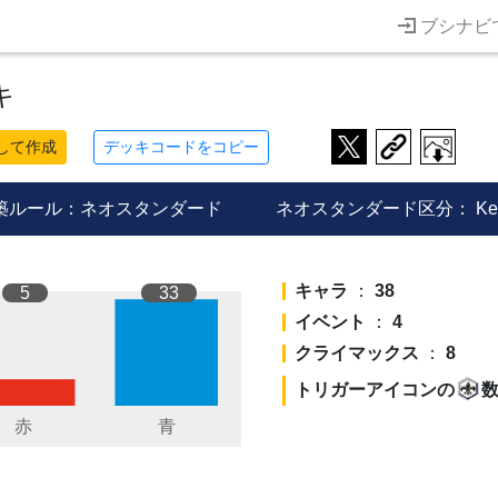
ブシナビ
キ
して作成
デッキコードをコピー
築ルール：ネオスタンダード
ネオスタンダード区分：
Ke
キャラ
：
38
5
33
イベント
：
4
クライマックス
：
8
トリガーアイコンの