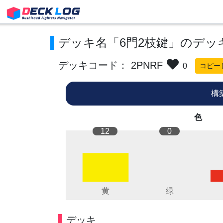
デッキ名「6門2枝鍵」のデッ
デッキコード： 2PNRF
0
コピー
構
色
12
0
デッキ