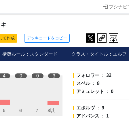
ブシナビ
ッキ
して作成
デッキコードをコピー
構築ルール：スタンダード
クラス・タイトル：エルフ
フォロワー
：
32
4
0
0
3
スペル
：
8
アミュレット
：
0
エボルヴ
：
9
アドバンス
：
1