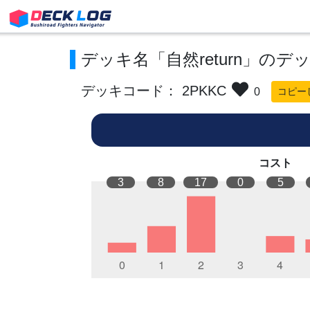
デッキ名「自然return」のデ
デッキコード： 2PKKC
0
コピー
コスト
3
8
17
0
5