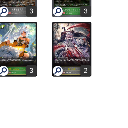
3
3
3
2