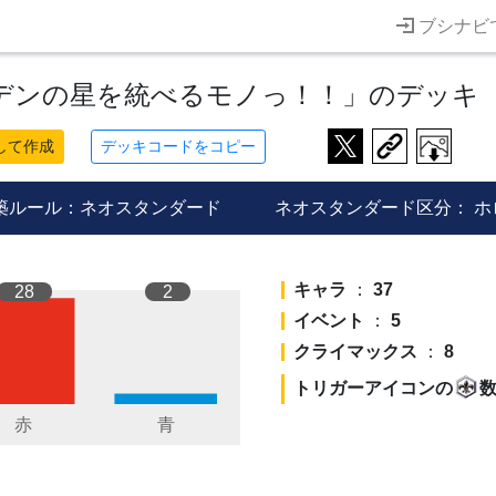
ブシナビ
デンの星を統べるモノっ！！」のデッキ
して作成
デッキコードをコピー
築ルール：ネオスタンダード
ネオスタンダード区分：
ホ
キャラ
：
37
28
2
イベント
：
5
クライマックス
：
8
トリガーアイコンの