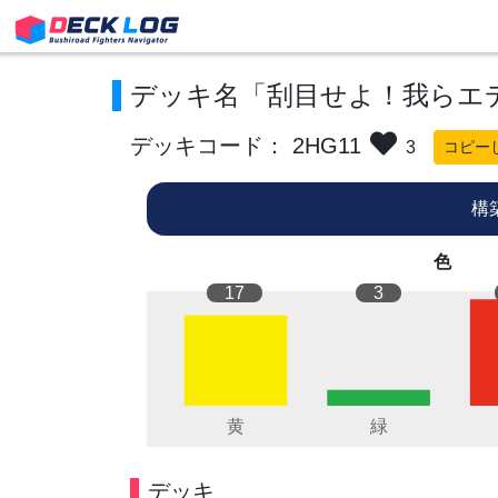
デッキ名「刮目せよ！我らエ
デッキコード： 2HG11
3
コピー
構
色
17
3
デッキ