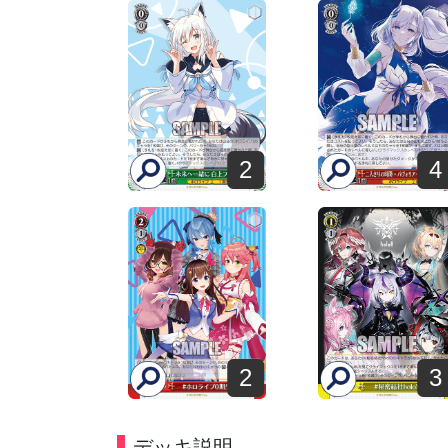
2
4
2
3
デッキ説明