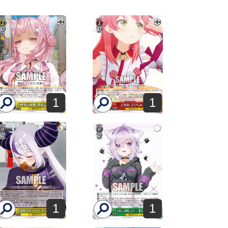
1
1
1
1