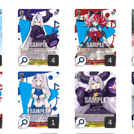
4
4
4
1