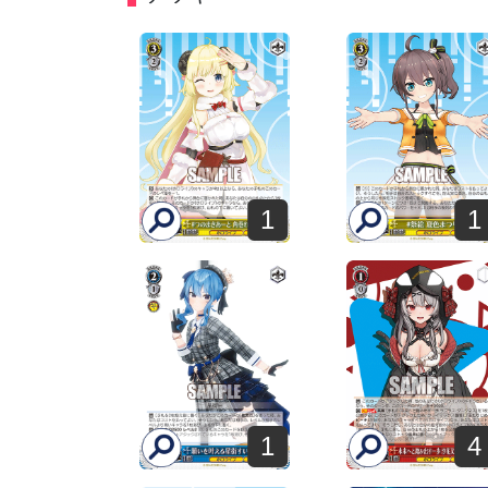
1
1
1
4