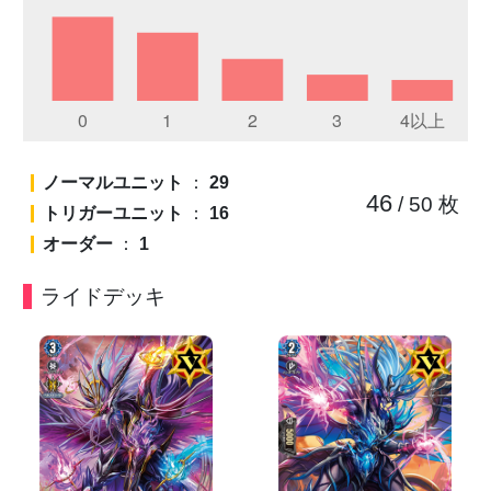
ノーマルユニット
：
29
46
/ 50
枚
トリガーユニット
：
16
オーダー
：
1
ライドデッキ