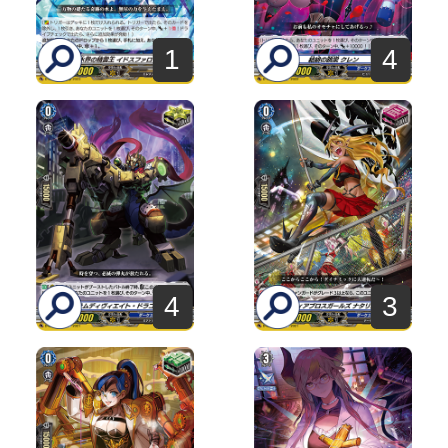
1
4
4
3