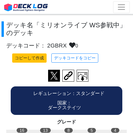
デッキ名「ミリオンライブ WS参戦中」
のデッキ
デッキコード： 2GBRX
0
コピーして作成
デッキコードをコピー
レギュレーション：スタンダード
国家：
ダークステイツ
グレード
16
13
8
5
4