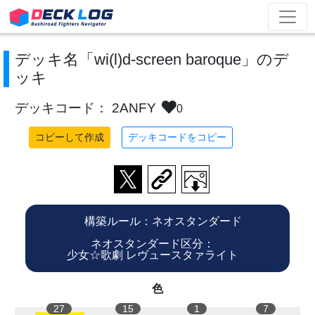
デッキ名「wi(l)d-screen baroque」のデ
ッキ
デッキコード： 2ANFY
0
コピーして作成
デッキコードをコピー
構築ルール：ネオスタンダード
ネオスタンダード区分：
少女☆歌劇 レヴュースタァライト
色
27
15
1
7