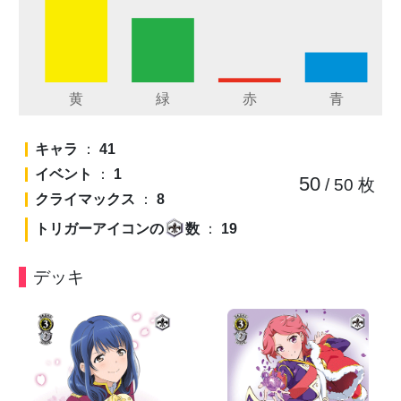
キャラ
：
41
イベント
：
1
50
/ 50
枚
クライマックス
：
8
トリガーアイコンの
数
：
19
デッキ