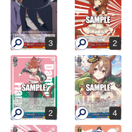
3
2
2
4