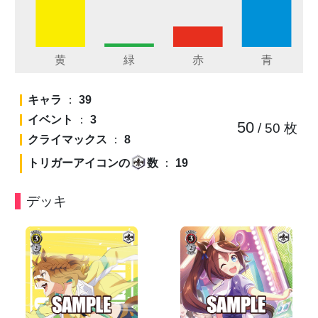
キャラ
：
39
イベント
：
3
50
/ 50
枚
クライマックス
：
8
トリガーアイコンの
数
：
19
デッキ