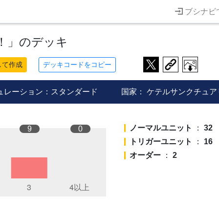
ブシナビ
！」のデッキ
して作成
デッキコードをコピー
ュレーション：スタンダード
国家：
ケテルサンクチュア
ノーマルユニット
：
32
9
0
トリガーユニット
：
16
オーダー
：
2