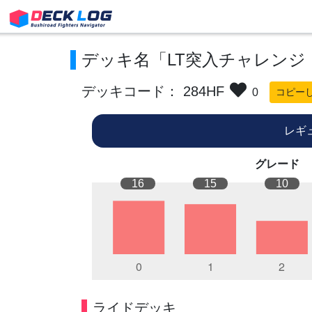
デッキ名「LT突入チャレンジ
デッキコード： 284HF
0
コピー
レギ
グレード
16
15
10
ライドデッキ