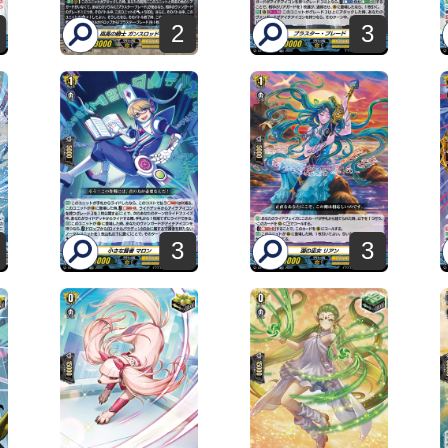
2
3
3
3