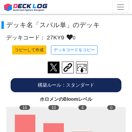
デッキ名「スバル単」のデッキ
デッキコード： 27KY9
0
コピーして作成
デッキコードをコピー
構築ルール：スタンダード
ホロメンのBloomレベル
16
10
4
0