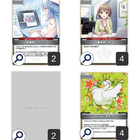
2
4
4
2