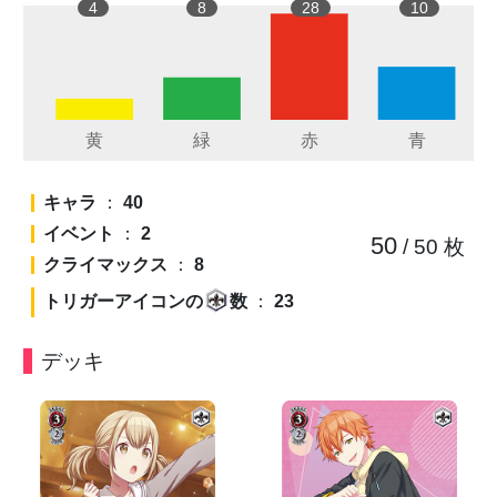
4
8
28
10
キャラ
：
40
イベント
：
2
50
/ 50
枚
クライマックス
：
8
トリガーアイコンの
数
：
23
デッキ